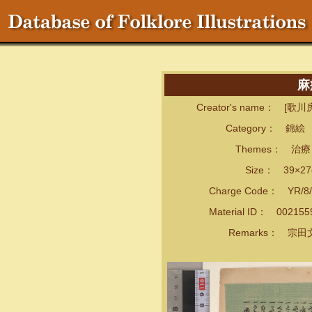
麻
Creator's name： [歌川
Category： 錦絵
Themes： 治療・
Size： 39×27
Charge Code： YR/8/
Material ID： 00215
Remarks： 宗田文庫