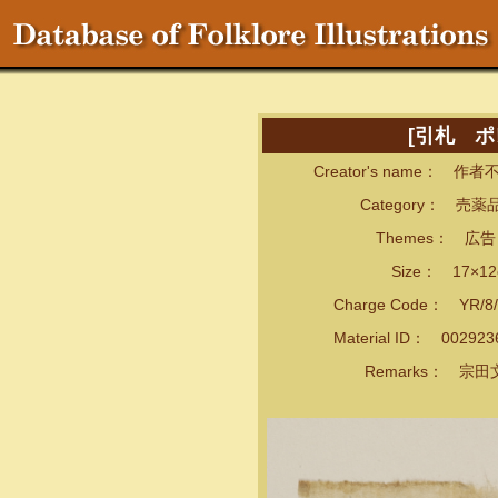
[引札 
Creator's name： 作者
Category： 売薬
Themes： 広告・
Size： 17×12
Charge Code： YR/8/
Material ID： 00292
Remarks： 宗田文庫