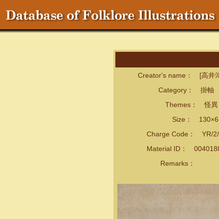
Creator's name： [高井
Category： 掛軸
Themes： 怪異・
Size： 130×61
Charge Code： YR/2/
Material ID： 00401
Remarks：