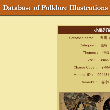
小栗判
Creator's name： 豊
Category： 画幅
Themes： 怪異・
Size： 38×27
Charge Code： YR/5/
Material ID： 00448
Remarks： 嘉永6(1