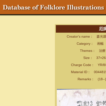
厄
Creator's name： 森光
Category： 画幅
Themes： 治療・
Size： 37×26
Charge Code： YR/8/
Material ID： 00448
Remarks： (18--