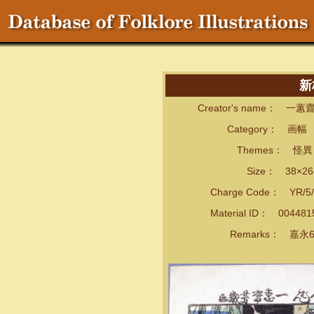
新
Creator's name： 一
Category： 画幅
Themes： 怪異・
Size： 38×26
Charge Code： YR/5/
Material ID： 00448
Remarks： 嘉永6(1