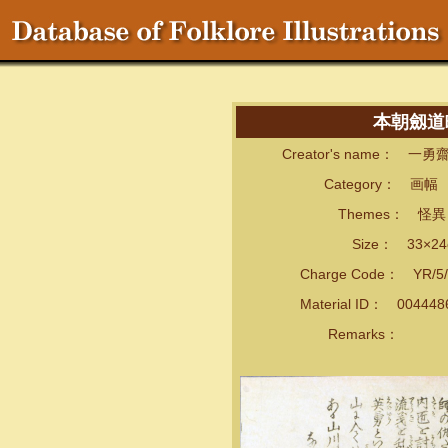
本朝劔道
Creator's name： 一勇
Category： 画幅
Themes： 怪異・
Size： 33×24
Charge Code： YR/5/
Material ID： 00444
Remarks：