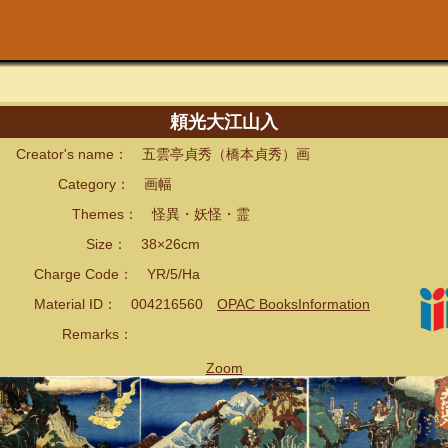
頼光大江山入
eator's name： 五雲亭貞秀（橋本貞秀）画
ategory： 画幅
hemes： 怪異・妖怪・霊
ize： 38×26cm
arge Code： YR/5/Ha
terial ID： 004216560
OPAC BooksInformation
emarks：
Zoom