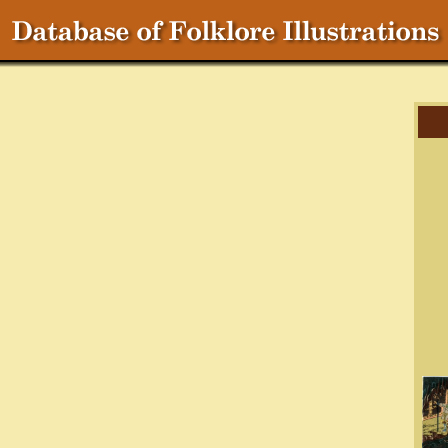
Cr
C
T
S
Ch
Ma
R