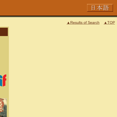
▲Results of Search
▲TOP