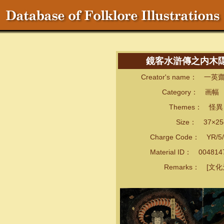
鏡客水滸傳之内木
Creator's name： 一
Category： 画幅
Themes： 怪異・
Size： 37×25cm
Charge Code： YR/5/
Material ID： 00481
Remarks： [文化元.6 (