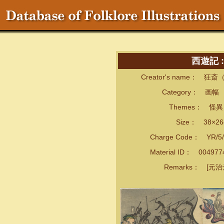
西遊記 
Creator's name： 狂斎
Category： 画幅
Themes： 怪異・
Size： 38×26cm
Charge Code： YR/5/
Material ID： 00497
Remarks： [元治元.3 (