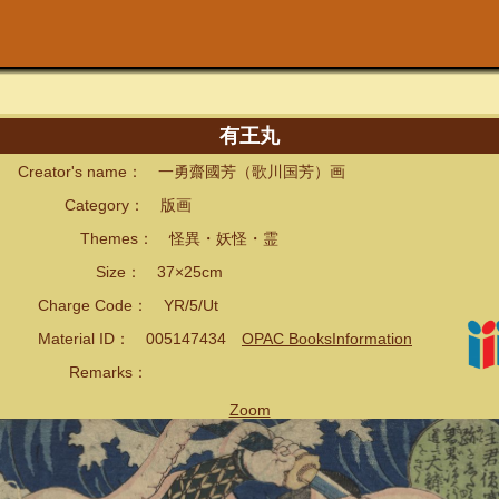
有王丸
eator's name： 一勇齋國芳（歌川国芳）画
ategory： 版画
hemes： 怪異・妖怪・霊
ize： 37×25cm
arge Code： YR/5/Ut
terial ID： 005147434
OPAC BooksInformation
emarks：
Zoom