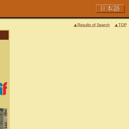
▲Results of Search
▲TOP