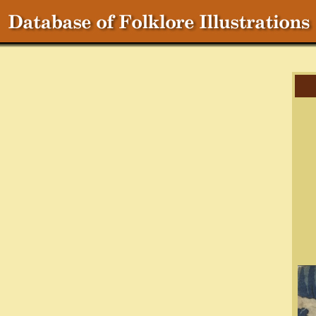
Cr
C
T
S
Ch
Ma
R