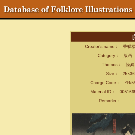
Creator's name： 香
Category： 版画
Themes： 怪異・
Size： 25×36
Charge Code： YR/5/
Material ID： 00516
Remarks：