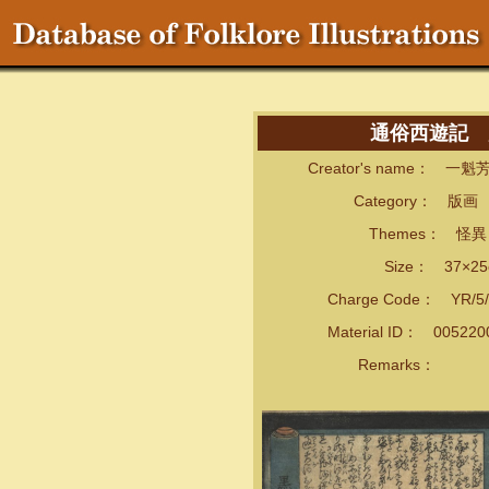
通俗西遊記 霊
Creator's name： 一
Category： 版画
Themes： 怪異・
Size： 37×25
Charge Code： YR/5/
Material ID： 00522
Remarks：