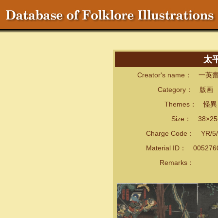
太
Creator's name： 一
Category： 版画
Themes： 怪異・
Size： 38×25
Charge Code： YR/5/
Material ID： 00527
Remarks：