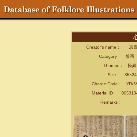
Creator's name： 一
Category： 版画
Themes： 怪異・
Size： 35×24
Charge Code： YR/5/
Material ID： 00531
Remarks：