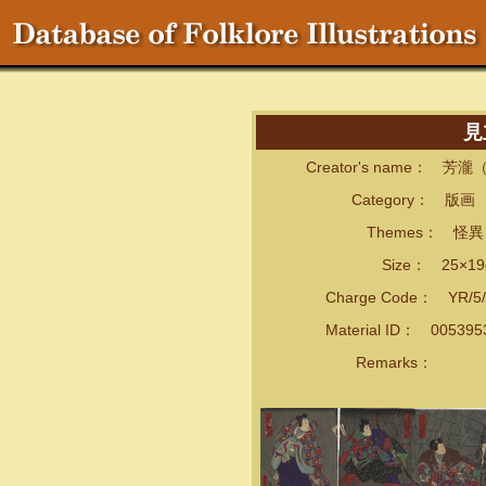
見
Creator's name： 芳
Category： 版画
Themes： 怪異・
Size： 25×19cm
Charge Code： YR/5/
Material ID： 00539
Remarks：