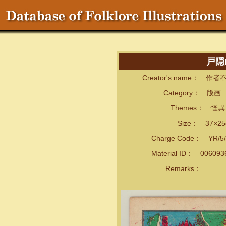
戸隠
Creator's name： 作者
Category： 版画
Themes： 怪異・
Size： 37×25
Charge Code： YR/5/
Material ID： 00609
Remarks：