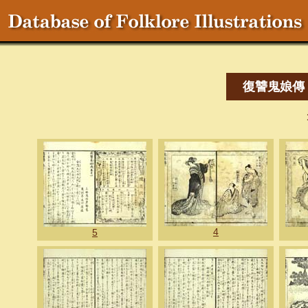
復讐鬼娘傳
4
5