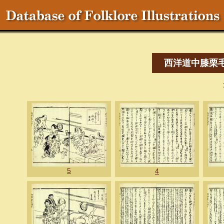
西洋道中膝栗
5
4