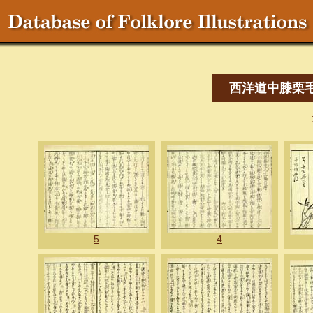
西洋道中膝栗
5
4