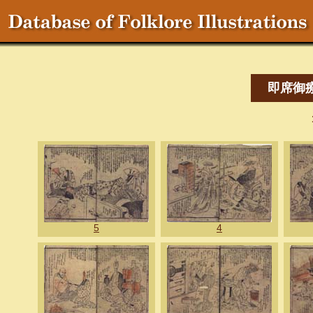
即席御
5
4