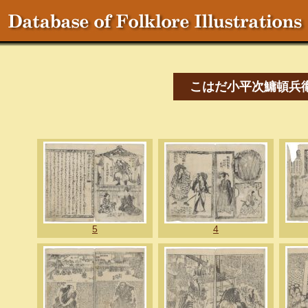
こはだ小平次鱅頓兵
5
4