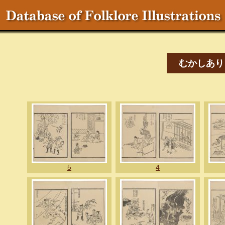
むかしあり
5
4