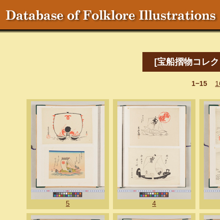
[宝船摺物コレク
1−15
1
5
4