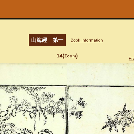
山海經 第一
Book Information
14(
)
Zoom
Pr