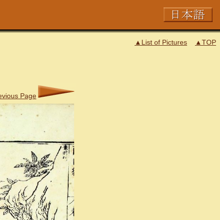
▲List of Pictures
▲TOP
evious Page